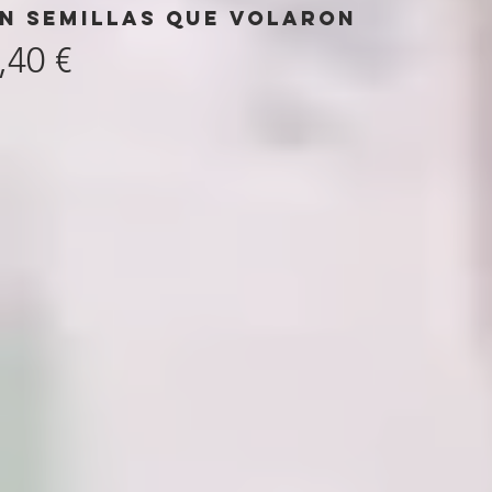
en semillas que volaron
ecio de oferta
,40 €