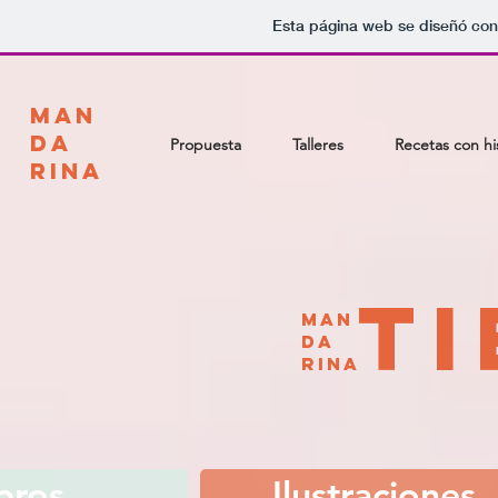
Esta página web se diseñó con
MAN
DA
Propuesta
Talleres
Recetas con hi
RINA
T
MAN
DA
RINA
bros
Ilustraciones